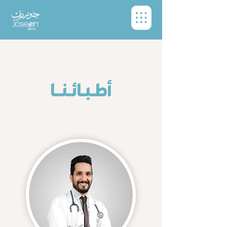
أطـبـائـنــا